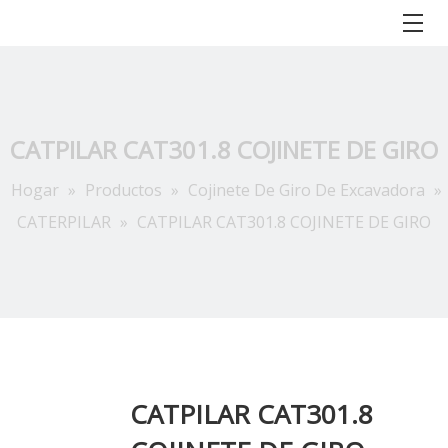
CATPILAR CAT301.8 COJINETE DE GIRO
Hogar
»
Productos
»
Cojinete De Giro De Excavadora
»
CATERPILAR
»
CATPILAR CAT301.8 COJINETE DE GIRO
CATPILAR CAT301.8