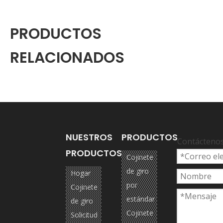
PRODUCTOS
RELACIONADOS
NUESTROS
PRODUCTOS
Contácteno
PRODUCTOS
Cojinete
de giro
Hogar
por
Cojinete
estándar
de giro
Cojinete
Solicitud