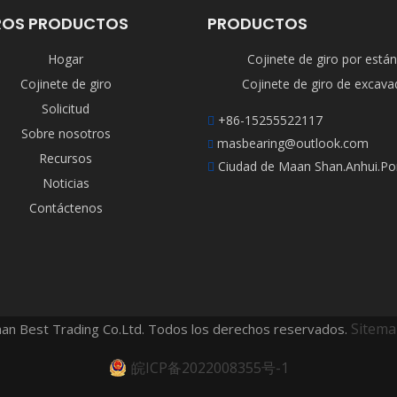
ROS PRODUCTOS
PRODUCTOS
Hogar
Cojinete de giro por está
Cojinete de giro
Cojinete de giro de excav
Solicitud
+86-15255522117

Sobre nosotros
masbearing@outlook.com

Recursos
Ciudad de Maan Shan.Anhui.Po

Noticias
Contáctenos
Sitem
an Best Trading Co.Ltd. Todos los derechos reservados.
皖ICP备2022008355号-1