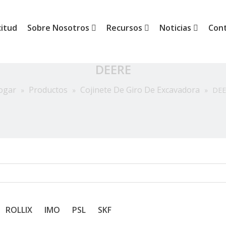
citud
Sobre Nosotros
Recursos
Noticias
Con
DEERE
ogar
Productos
Cojinete De Giro De Excavadora
»
»
»
DEE
ROLLIX
IMO
PSL
SKF