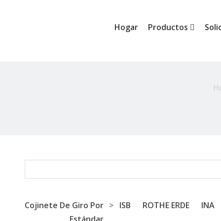
Hogar
Productos
Soli
H
Cojinete De Giro Por
>
ISB
ROTHE ERDE
INA
Estándar