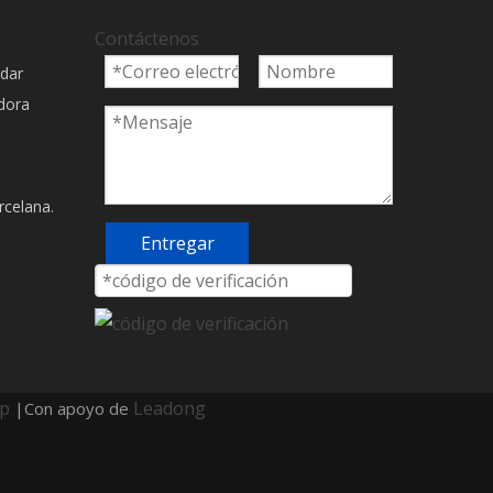
Contáctenos
ndar
adora
rcelana.
Entregar
ap
Leadong
|Con apoyo de