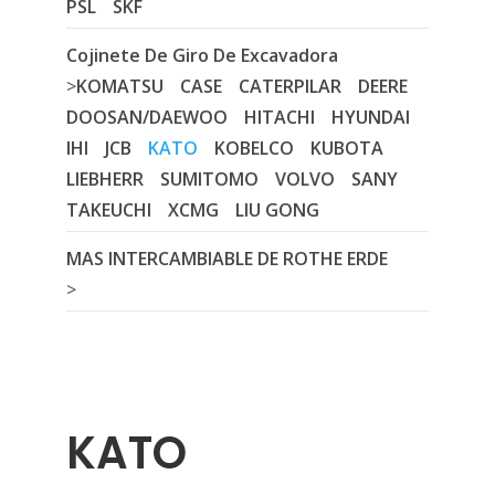
PSL
SKF
Cojinete De Giro De Excavadora
>
KOMATSU
CASE
CATERPILAR
DEERE
DOOSAN/DAEWOO
HITACHI
HYUNDAI
IHI
JCB
KATO
KOBELCO
KUBOTA
LIEBHERR
SUMITOMO
VOLVO
SANY
TAKEUCHI
XCMG
LIU GONG
MAS INTERCAMBIABLE DE ROTHE ERDE
>
KATO