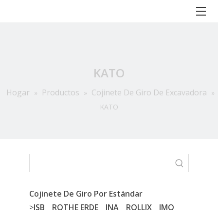
KATO
Hogar
Productos
Cojinete De Giro De Excavadora
»
»
»
KATO
Cojinete De Giro Por Estándar
>
ISB
ROTHE ERDE
INA
ROLLIX
IMO