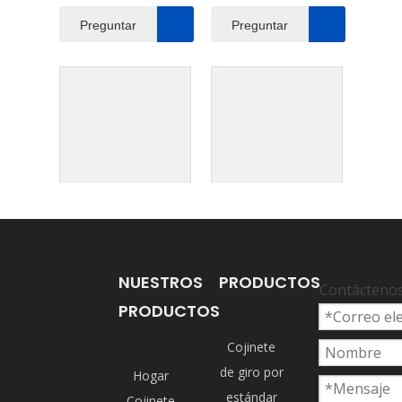
COJINETE DE GIRO
DE GIRO HD400SEV
Preguntar
Preguntar
KATO RODAMIENTO
KATO HD450-VII
DE GIRO HD450SEV
COJINETE DE GIRO
Preguntar
Preguntar
NUESTROS
PRODUCTOS
Contácteno
PRODUCTOS
Cojinete
de giro por
Hogar
estándar
Cojinete