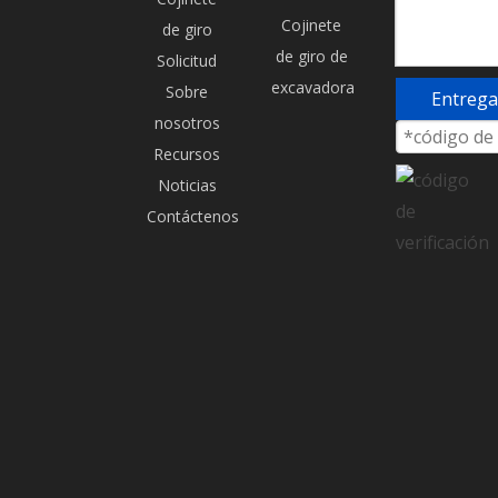
Cojinete
de giro
KATO HD510
KATO HD512
de giro de
Solicitud
COJINETE DE GIRO
COJINETE DE GIRO
excavadora
Sobre
Entrega
Preguntar
Preguntar
nosotros
Recursos
Noticias
Contáctenos
KATO HD513
KATO HD1430
COJINETE DE GIRO
COJINETE DE GIRO
Preguntar
Preguntar