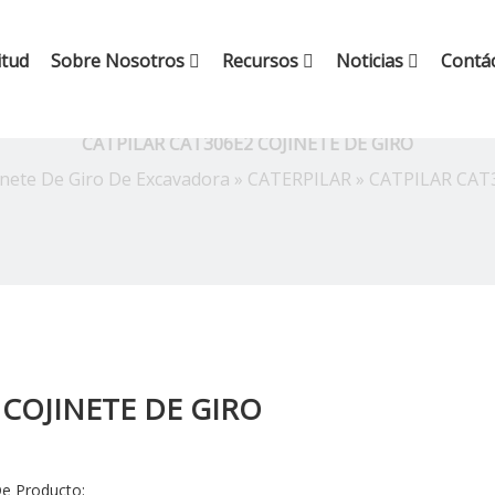
itud
Sobre Nosotros
Recursos
Noticias
Contá
CATPILAR CAT306E2 COJINETE DE GIRO
inete De Giro De Excavadora
»
CATERPILAR
»
CATPILAR CAT
 COJINETE DE GIRO
e Producto: