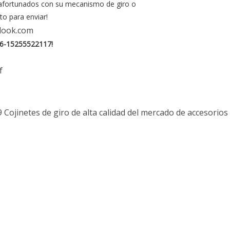
s afortunados con su mecanismo de giro o
to para enviar!
look.com
6-15255522117!
f
9
Cojinetes de giro de alta calidad del mercado de accesorios