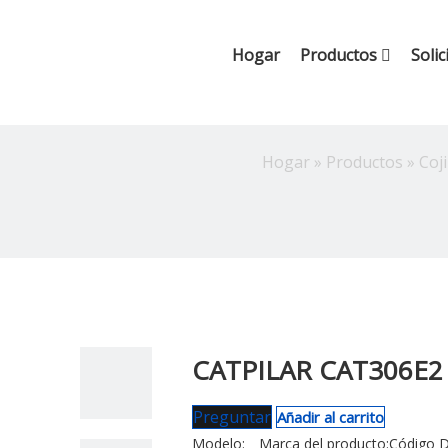
Hogar
Productos
Solic
Hogar
»
Productos
»
Coj
CATPILAR CAT306E2
Preguntar
Añadir al carrito
Modelo:
Marca del producto:
Código D