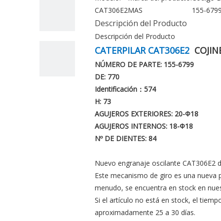
CAT306E2
MAS
155-679
Descripción del Producto
Descripción del Producto
CATERPILAR CAT306E2
COJIN
NÚMERO DE PARTE: 155-6799
DE: 770
Identificación：574
H: 73
AGUJEROS EXTERIORES: 20
-Φ18
AGUJEROS INTERNOS: 18
-Φ18
Nº DE DIENTES: 84
Nuevo engranaje oscilante CAT306E2 d
Este mecanismo de giro es una nueva p
menudo, se encuentra en stock en nues
Si el artículo no está en stock, el tiemp
aproximadamente 25 a 30 días.