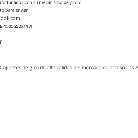
s afortunados con su mecanismo de giro o
to para enviar!
look.com
6-15255522117!
f
Cojinetes de giro de alta calidad del mercado de accesorios