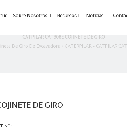
itud
Sobre Nosotros
Recursos
Noticias
Contá
CATPILAR CAT308E COJINETE DE GIRO
inete De Giro De Excavadora
»
CATERPILAR
»
CATPILAR CAT
COJINETE DE GIRO
E NO.: