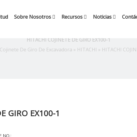
itud
Sobre Nosotros
Recursos
Noticias
Contá
HITACHI COJINETE DE GIRO EX100-1
Cojinete De Giro De Excavadora
»
HITACHI
»
HITACHI COJIN
E GIRO EX100-1
 NO.: