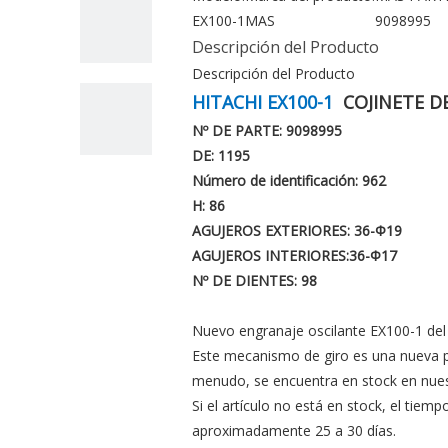
EX100-1
MAS
9098995
Descripción del Producto
Descripción del Producto
HITACHI EX100-1
COJINETE D
Nº DE PARTE: 9098995
DE: 1195
Número de identificación: 962
H: 86
AGUJEROS EXTERIORES: 36-Φ19
AGUJEROS INTERIORES:
36-Φ17
Nº DE DIENTES: 98
Nuevo engranaje oscilante EX100-1 del
Este mecanismo de giro es una nueva p
menudo, se encuentra en stock en nues
Si el artículo no está en stock, el tiemp
aproximadamente 25 a 30 días.