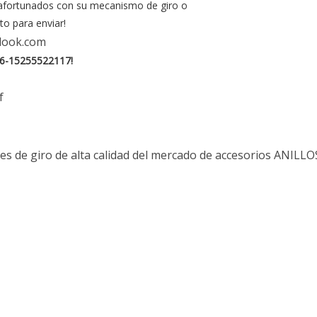
s afortunados con su mecanismo de giro o
to para enviar!
look.com
6-15255522117!
f
es de giro de alta calidad del mercado de accesorios
ANILLO