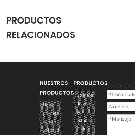
Siguiente:
PRODUCTOS
KATO HD250-VII COJINETE DE GIRO
RELACIONADOS
297-20201000
Cojinetes de giro de alta calidad del
mercado de accesorios
KATO ANILLOS DE GIRO PARA
EXCAVADORAS
NUESTROS
PRODUCTOS
Contácteno
PRODUCTOS
Cojinete
de giro
Hogar
por
Cojinete
estándar
de giro
Cojinete
Solicitud