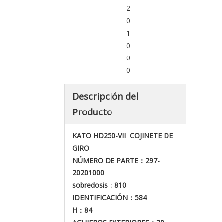
2
0
1
0
0
0
Descripción del
Producto
KATO HD250-VII
COJINETE DE
GIRO
NÚMERO DE PARTE
：297-
20201000
sobredosis
：810
IDENTIFICACIÓN
：584
H
：84