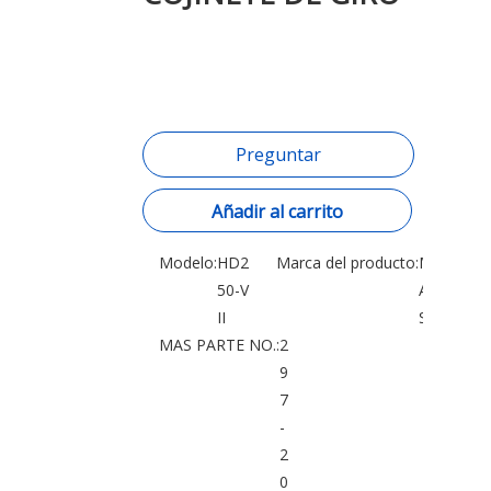
Preguntar
Añadir al carrito
Modelo:
HD2
Marca del producto:
M
50-V
A
II
S
MAS PARTE NO.:
2
9
7
-
2
0