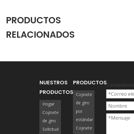
PRODUCTOS
RELACIONADOS
NUESTROS
PRODUCTOS
Contácteno
PRODUCTOS
Cojinete
de giro
Hogar
por
Cojinete
estándar
de giro
Cojinete
Solicitud