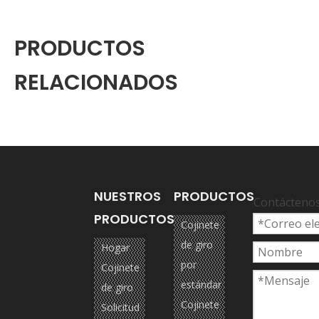
PRODUCTOS
RELACIONADOS
NUESTROS
PRODUCTOS
Contácteno
PRODUCTOS
Cojinete
de giro
Hogar
por
Cojinete
estándar
de giro
Cojinete
Solicitud