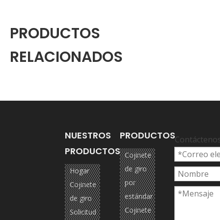
PRODUCTOS
RELACIONADOS
NUESTROS
PRODUCTOS
Contácteno
PRODUCTOS
Cojinete
de giro
Hogar
por
Cojinete
estándar
de giro
Cojinete
Solicitud