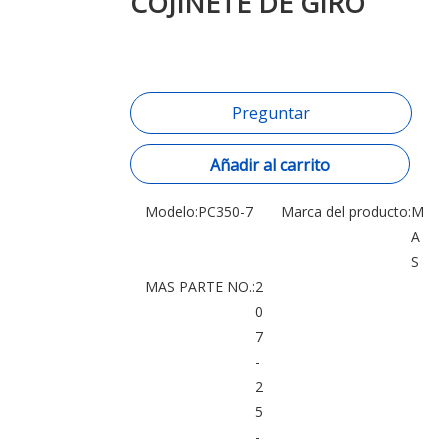
COJINETE DE GIRO
Preguntar
Añadir al carrito
Modelo:
PC350-7
Marca del producto:
M
A
S
MAS PARTE NO.:
2
0
7
-
2
5
-