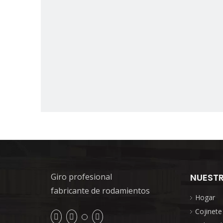
Giro profesional
NUEST
fabricante de rodamientos
Hogar
Cojinete