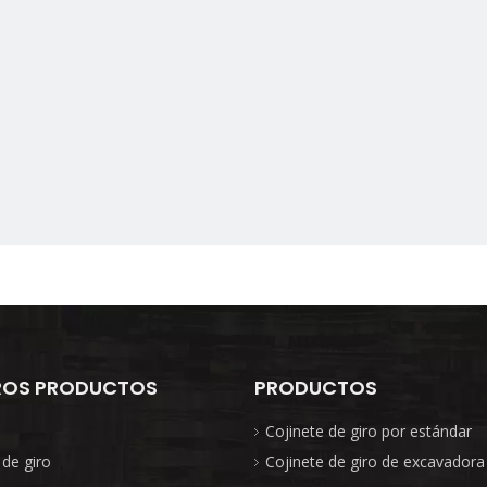
ROS PRODUCTOS
PRODUCTOS
Cojinete de giro por estándar
 de giro
Cojinete de giro de excavadora