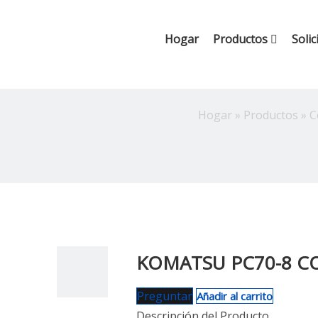
Hogar
Productos
Solic
Hogar
»
Productos
»
C
KOMATSU PC70-8 CO
Preguntar
Añadir al carrito
Descripción del Producto