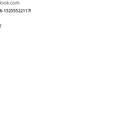
look.com
6-15255522117!
f