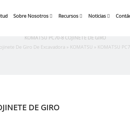
itud
Sobre Nosotros
Recursos
Noticias
Contá
KOMATSU PC70-8 COJINETE DE GIRO
ojinete De Giro De Excavadora
»
KOMATSU
»
KOMATSU PC70
JINETE DE GIRO