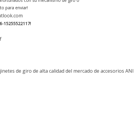
s afortunados con su mecanismo de giro o
to para enviar!
tlook.com
6-15255522117!
f
jinetes de giro de alta calidad del mercado de accesorios
ANI