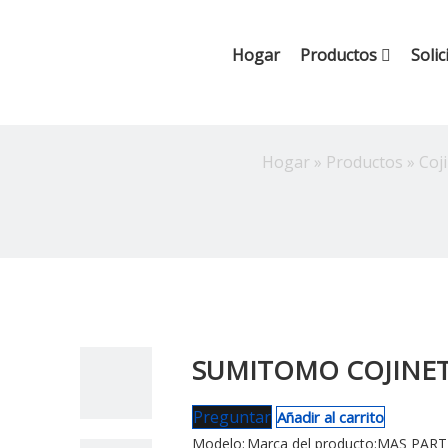
Hogar
Productos
Solic
Hogar
»
Productos
»
Coj
SUMITOMO COJINET
Preguntar
Añadir al carrito
Modelo:
Marca del producto:
MAS PARTE