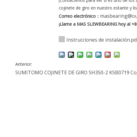
¡Contáctenos para ver si es uno de lo
cojinete de giro en nuestro estante y lis
masbearing@ou
Correo electrónico
：
¡Llame a MAS SLEWBEARING hoy al +8
Instrucciones de instalación.pd
Anterior:
SUMITOMO COJINETE DE GIRO SH350-2
KSB0719
Co