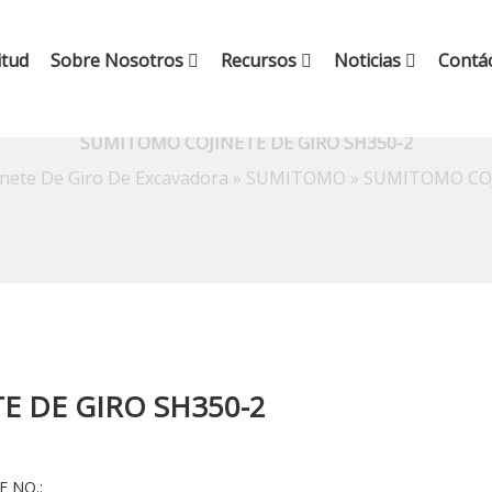
itud
Sobre Nosotros
Recursos
Noticias
Contá
SUMITOMO COJINETE DE GIRO SH350-2
inete De Giro De Excavadora
»
SUMITOMO
»
SUMITOMO COJ
E DE GIRO SH350-2
 NO.: