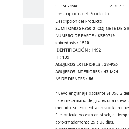
SH350-2
MAS
KSB0719
Descripción del Producto
Descripción del Producto
SUMITOMO SH350-2
COJINETE DE GI
NÚMERO DE PARTE
：KSB0719
sobredosis
：1510
IDENTIFICACIÓN
：1192
H
：135
AGUJEROS EXTERIORES
：38-Φ26
AGUJEROS INTERIORES
：43-M24
Nº DE DIENTES
：86
Nuevo engranaje oscilante SH350-2 del
Este mecanismo de giro es una nueva p
menudo, se encuentra en stock en nues
Si el artículo no está en stock, el tiemp
aproximadamente 25 a 30 días.